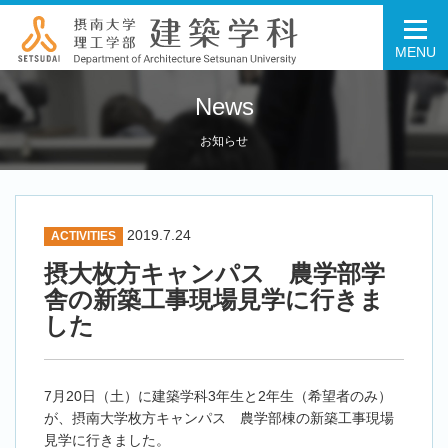
MENU
News
お知らせ
2019.7.24
ACTIVITIES
摂大枚方キャンパス 農学部学
舎の新築工事現場見学に行きま
した
7月20日（土）に建築学科3年生と2年生（希望者のみ）
が、摂南大学枚方キャンパス 農学部棟の新築工事現場
見学に行きました。