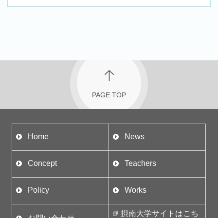
PAGE TOP
Home
News
Concept
Teachers
Policy
Works
摂南大学サイトはこち