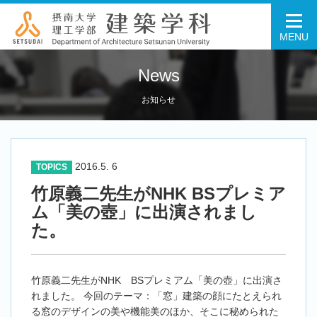
MENU
News
お知らせ
2016.5. 6
TOPICS
竹原義二先生がNHK BSプレミア
ム「美の壺」に出演されまし
た。
竹原義二先生がNHK BSプレミアム「美の壺」に出演さ
れました。 今回のテーマ：「窓」建築の顔にたとえられ
る窓のデザインの美や機能美のほか、そこに秘められた